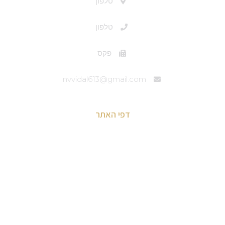
טלפון
טלפון
פקס
nvvidal613@gmail.com
דפי האתר
דף הבית
מבוא לאסטרונומיה בסרטי וידיאו
פוסטים
שיעורי וידיאו בהלכות קידוש החודש
צבא השמיים : ספרים