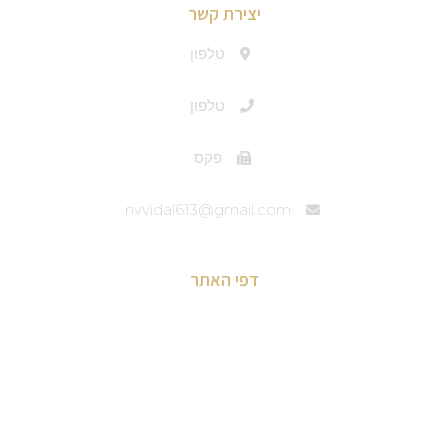
יצירת קשר
טלפון
טלפון
פקס
nvvidal613@gmail.com
דפי האתר
דף הבית
מבוא לאסטרונומיה בסרטי וידיאו
פוסטים