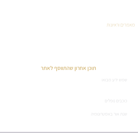
שיעורי וידיאו בהלכות קידוש החודש
צבא השמיים : ספרים
מאמרים וראיונות
חוברות לימוד לתלמידים באסטרונומיה
תוכן אחרון שהתווסף לאתר
שמש ידע מבואו
כוכבים נופלים
שנת אור באסטרונומיה